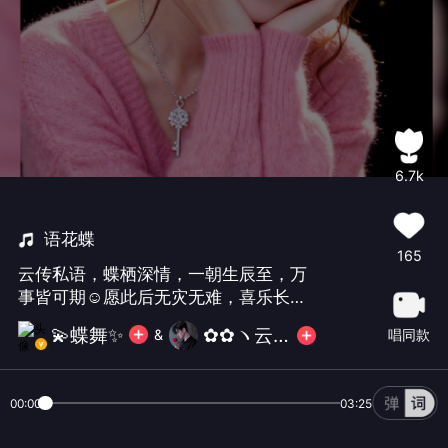
6.7k
语花蝶
165
云传私语，蝶栖深情，一朝生辰至，万
事皆可期☺️愿此后无灾无难，喜乐长安
✌️也祝愿同一天生日的闺蜜@এ᭄南南⁵²⁰এ
💫蝶舞✨
✿✿ヽ云尘ノ✿
唱同款
&
生日快乐🎂友谊长存🌹生日快乐#
00:00
03:25