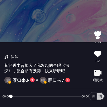
2.7k
深深
62
紫径香尘昔加入了我发起的合唱《深
深》，配合超有默契，快来听听吧
雁归来♪
雁归来♪
&
唱同款
00:00
00:00