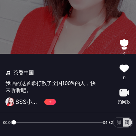
4
茶香中国
0
我唱的这首歌打败了全国100%的人，快
来听听吧。
SSS小超超🍏
拍同款
00:00
04:32