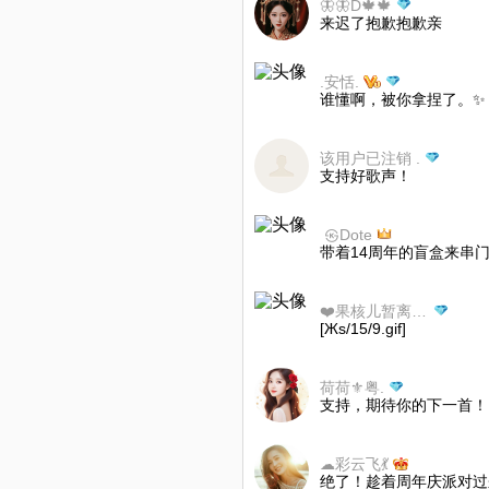
🦋🦋D🍁🍁
来迟了抱歉抱歉亲
.安恬.
谁懂啊，被你拿捏了。✨
该用户已注销 .
支持好歌声！
⁡ ㉿Dote
带着14周年的盲盒来串门
❤️果核儿暂离99❣️送花号❤️
[Жs/15/9.gif]
荷荷⚜️粤.
支持，期待你的下一首！
☁彩云飞💃
绝了！趁着周年庆派对过