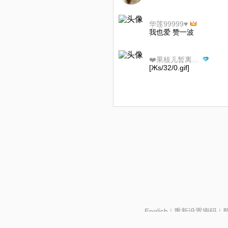
华莲99999♥
我也爱 赞一波
❤️果核儿暂离99❣️送花号❤️
[Жs/32/0.gif]
English
|
重新设置密码
|
北京酷智科技有限公司 ©2024 changba.com |
京IC