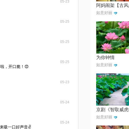
05-23
如意好丽
05-25
05-25
为你钟情
05-25
如意好丽
啦，开口脆！😍
05-23
05-24
如意好丽
05-24
来吸一口好声音✌️