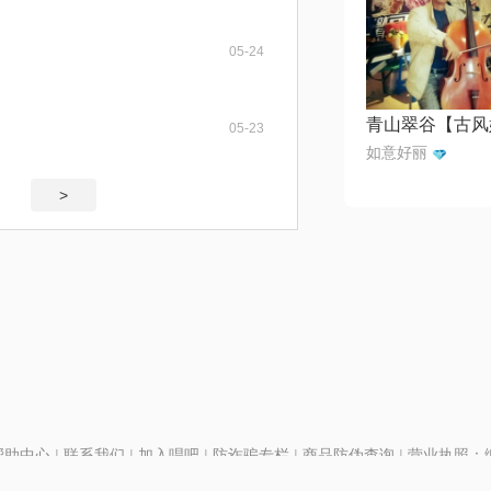
05-24
05-23
如意好丽
>
帮助中心
|
联系我们
|
加入唱吧
|
防诈骗专栏
|
商品防伪查询
|
营业执照：编号
P证110298
|
京ICP备11013291号-1
| 举报电话(24小时)：022-25782593