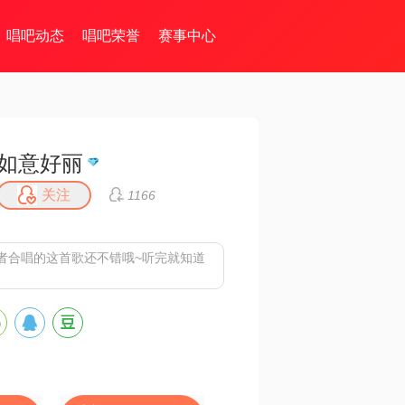
唱吧动态
唱吧荣誉
赛事中心
如意好丽
关注
1166
者合唱的这首歌还不错哦~听完就知道