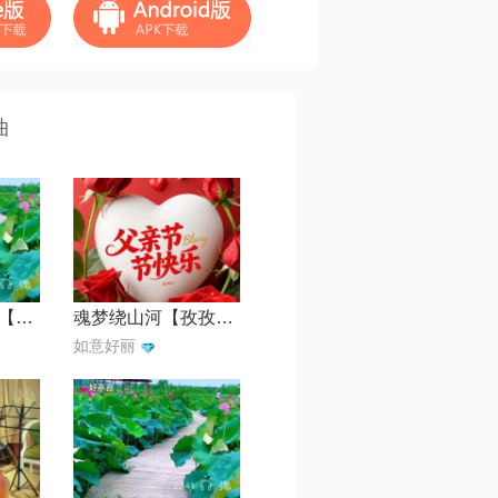
曲
粤曲惆怅杜鹃花【羊城成8888】
魂梦绕山河【孜孜不倦制作】
如意好丽