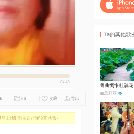
Ta的其他歌
04:40
如意好丽
5
66
收藏
导出
以马上找到歌曲进行评论互动哦~