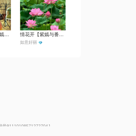
青山翠谷【古风嫣然】
情花开【紫嫣与番茄搞笑版】
如意好丽
91110108571272704J
 | 举报邮箱：fankui@changba.com
| 向12318举报