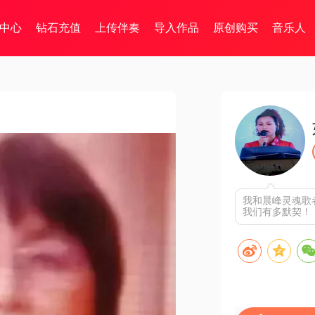
中心
钻石充值
上传伴奏
导入作品
原创购买
音乐人
我和晨峰灵魂歌
我们有多默契！