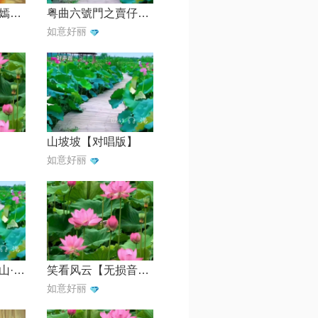
阿妈闹架【古风嫣然】
粤曲六號門之賣仔全曲【羊城成8888】
如意好丽
山坡坡【对唱版】
如意好丽
京剧《智取威虎山·深山问苦对唱》【京剧】
笑看风云【无损音质】
如意好丽