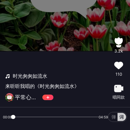
3.2k
110
时光匆匆如流水
来听听我唱的《时光匆匆如流水》
平常心🎵暂离闲来听歌不评不转取关随意
唱同款
00:00
04:59