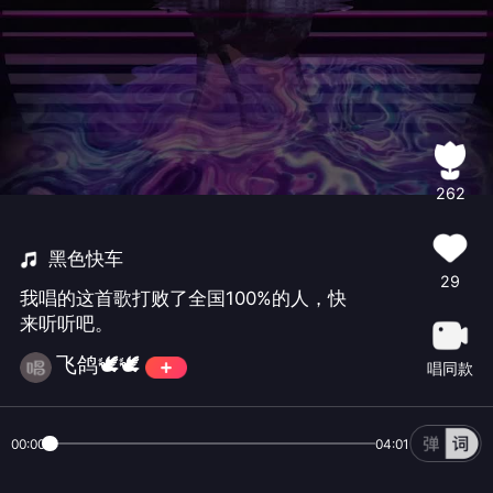
262
黑色快车
29
我唱的这首歌打败了全国100%的人，快
来听听吧。
飞鸽🕊🕊
唱同款
00:00
04:01