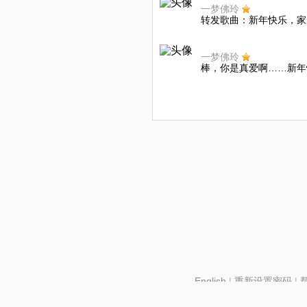
一梦佛玲
转发歌曲：新年快乐，家
一梦佛玲
棒，你是真爱啊……新年
English
|
重新设置密码
|
北京酷智科技有限公司 ©2024 changba.com |
京IC
京网文【2024】2602-128