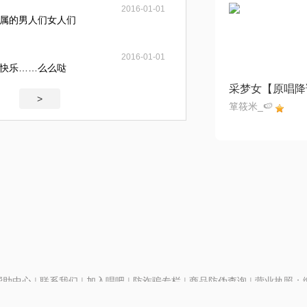
2016-01-01
属的男人们女人们
2016-01-01
快乐……么么哒
采梦女【原唱降
>
箪筱米_🍉
帮助中心
|
联系我们
|
加入唱吧
|
防诈骗专栏
|
商品防伪查询
|
营业执照：编号
P证110298
|
京ICP备11013291号-1
| 举报电话(24小时)：022-25782593
号
|
京公网安备11010502025063号
|
|