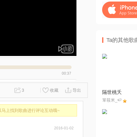
Ta的其他歌
00:37
3
收藏
导出
隔世桃夭
箪筱米_🍉
以马上找到歌曲进行评论互动哦~
2016-01-02