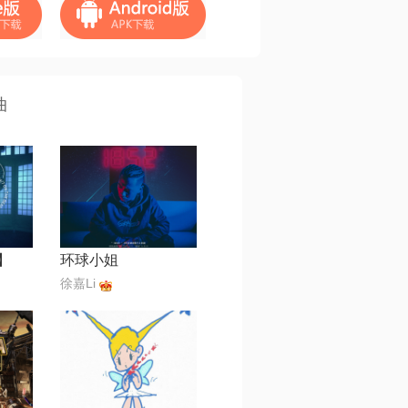
曲
】
环球小姐
徐嘉Li