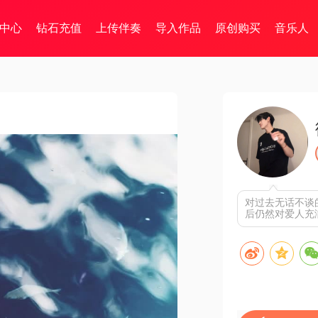
中心
钻石充值
上传伴奏
导入作品
原创购买
音乐人
对过去无话不谈
后仍然对爱人充