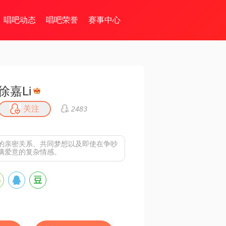
唱吧动态
唱吧荣誉
赛事中心
徐嘉Li
关注
2483
的亲密关系、共同梦想以及即使在争吵
满爱意的复杂情感。