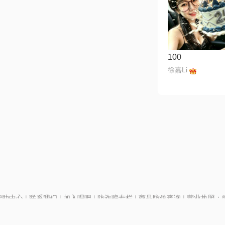
100
徐嘉Li
帮助中心
|
联系我们
|
加入唱吧
|
防诈骗专栏
|
商品防伪查询
|
营业执照：编号
P证110298
|
京ICP备11013291号-1
| 举报电话(24小时)：022-25782593
号
|
京公网安备11010502025063号
|
|