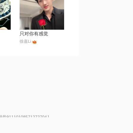
只对你有感觉
徐嘉Li
91110108571272704J
 | 举报邮箱：fankui@changba.com
| 向12318举报
|
金盾网络纠纷调解中心