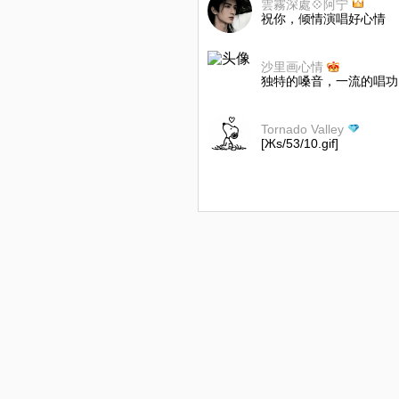
雲霧深處💠阿宁
祝你，倾情演唱好心情
沙里画心情
独特的嗓音，一流的唱功
Tornado Valley
[Жs/53/10.gif]