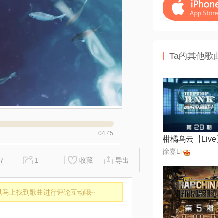
Ta的其他歌
04:45
柑橘乌云【Live
徐嘉Li
7
1
收藏
导出
以马上找到歌曲进行评论互动哦~