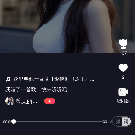
107
2
众里寻他千百度【影视剧《逐玉》爱情主题曲】
我唱了一首歌，快来听听吧
🐰美丽芹芹🐰
唱同款
00:00
03:12