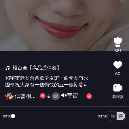
381
楼台会【高品质伴奏】
60
和宇宙老友合首歌🌹友誼一曲🌹友誼永
固🌹祝大家有一個愉快的五一假期😍#今
日分开心##共创征集# #五一假日随手
🔊宇宙无限📀🎤
似曾相识的💝夢儿
&
唱同款
拍##戏曲# #罗文# #关菊英#
00:00
03:50