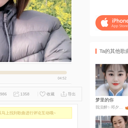
Ta的其他歌
04:52
986
1358
收藏
导出
梦里的你
我没醉✨邓夕✨168✨美💞
以马上找到歌曲进行评论互动哦~