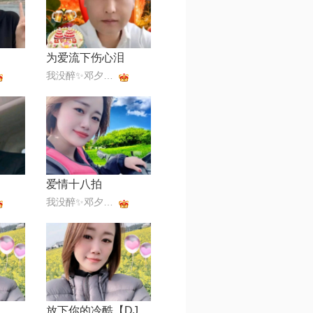
为爱流下伤心泪
我没醉✨邓夕✨168✨美💞
爱情十八拍
我没醉✨邓夕✨168✨美💞
放下你的冷酷【DJ默涵版】