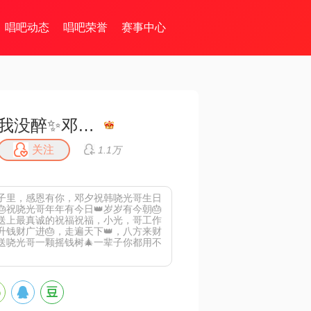
唱吧动态
唱吧荣誉
赛事中心
我没醉✨邓夕✨168✨美💞
关注
1.1万
日子里，感恩有你，邓夕祝韩哓光哥生日
🎂🎂祝哓光哥年年有今日👑岁岁有今朝🎂
的心送上最真诚的祝福祝福，小光，哥工作
升钱财广进🎂，走遍天下👑，八方来财
邓夕送哓光哥一颗摇钱树🎄一辈子你都用不