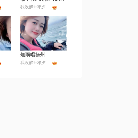
我没醉✨邓夕✨168✨美💞
烟雨唱扬州
我没醉✨邓夕✨168✨美💞