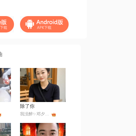
曲
除了你
我没醉✨邓夕✨168✨美💞