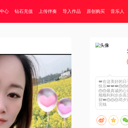
中心
钻石充值
上传伴奏
导入作品
原创购买
音乐人
👑在这美好的
快乐👑👑👑
🎂🎂最真诚
顺顺利利步步高
财👑🎂🎂
完钱