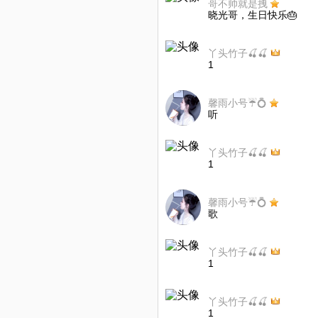
哥不帅就是拽
晓光哥，生日快乐🎂
丫头竹子🍒🍒
1
馨雨小号☔️💍️
听
丫头竹子🍒🍒
1
馨雨小号☔️💍️
歌
丫头竹子🍒🍒
1
丫头竹子🍒🍒
1