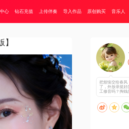
中心
钻石充值
上传伴奏
导入作品
原创购买
音乐人
版】
把烦恼交给春风，
了，外放录挺好
工修音吗？掏钱