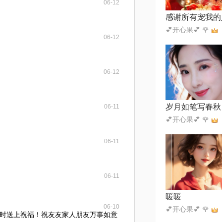
06-12
感谢所有宠我的
💕开心果💕 🌹
06-12
06-12
06-11
💕开心果💕 🌹
06-11
06-11
暖暖
06-10
💕开心果💕 🌹
时送上祝福！祝友友家人朋友万事如意