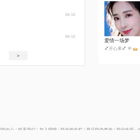
06-10
06-10
爱情一场梦
💕开心果💕 🌹
>
帮助中心
|
联系我们
|
加入唱吧
|
防诈骗专栏
|
商品防伪查询
|
营业执照：编号
P证110298
|
京ICP备11013291号-1
| 举报电话(24小时)：022-25782593