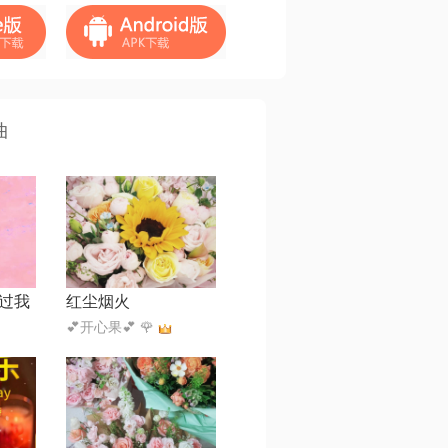
曲
过我
红尘烟火
💕开心果💕 🌹