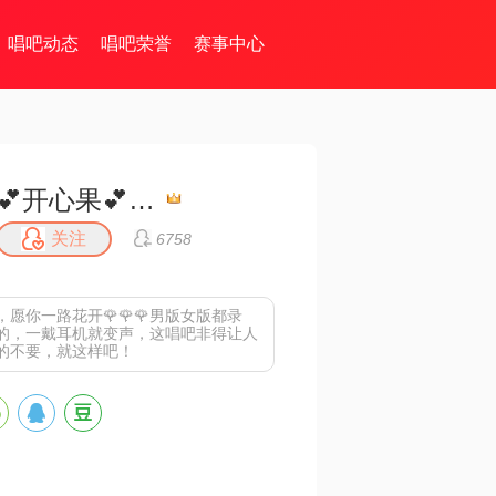
唱吧动态
唱吧荣誉
赛事中心
💕开心果💕 🌹
关注
6758
愿你一路花开🌹🌹🌹男版女版都录
的，一戴耳机就变声，这唱吧非得让人
的不要，就这样吧！