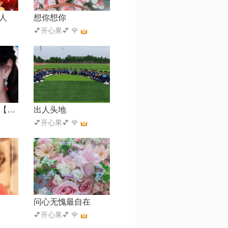
人
想你想你
💕开心果💕 🌹
岁月如笔写春秋【DJ默涵版】
出人头地
💕开心果💕 🌹
问心无愧最自在
💕开心果💕 🌹