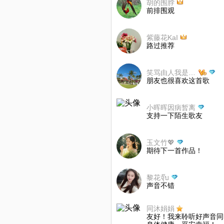
胡的围脖
前排围观
紫藤花KaI
路过推荐
笑骂由人我是我：
朋友也很喜欢这首歌
小晖晖因病暂离
支持一下陌生歌友
玉文竹💖
期待下一首作品！
黎花จุ๊บ
声音不错
同沐娟娟
友好！我来聆听好声音同