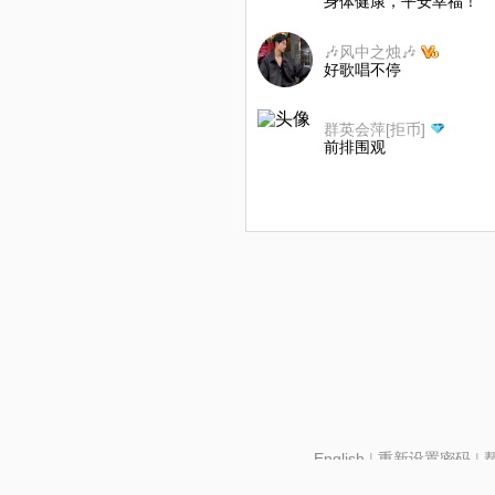
身体健康，平安幸福！
🎶风中之烛🎶
好歌唱不停
群英会萍[拒币]
前排围观
English
|
重新设置密码
|
北京酷智科技有限公司 ©2024 changba.com |
京IC