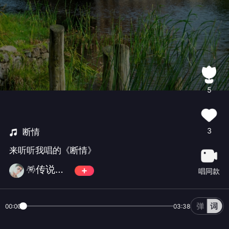
5
3
断情
来听听我唱的《断情》
🪅传说🪅✨🀄️✨💫古道诗原💫
唱同款
00:00
03:38