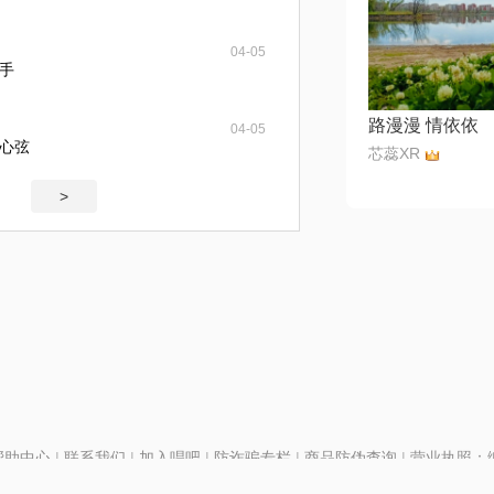
04-05
手
路漫漫 情依依
04-05
心弦
芯蕊XR
>
帮助中心
|
联系我们
|
加入唱吧
|
防诈骗专栏
|
商品防伪查询
|
营业执照：编号
P证110298
|
京ICP备11013291号-1
| 举报电话(24小时)：022-25782593