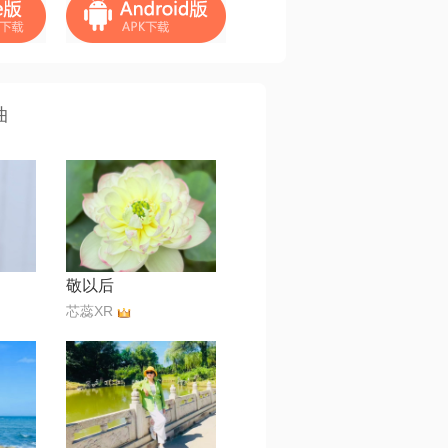
曲
敬以后
芯蕊XR