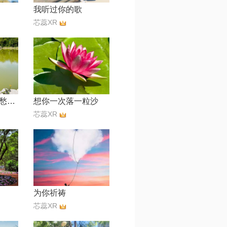
我听过你的歌
芯蕊XR
风又吹过眼里的愁【女版】
想你一次落一粒沙
芯蕊XR
为你祈祷
芯蕊XR