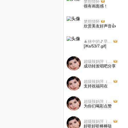
梦想情怀
很有画面感！
梦想情怀
欣赏美友好声音👍
🎄林中的🎵早晨🎤
[Жs/53/7.gif]
超级辣妈萍（每隔周五）
成功转发唱吧分享
超级辣妈萍（每隔周五）
支持祝福同在
超级辣妈萍（每隔周五）
为你们喝彩点赞
超级辣妈萍（每隔周五）
好听好听棒棒哒