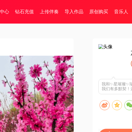
中心
钻石充值
上传伴奏
导入作品
原创购买
音乐人
我和✨星璀璨✨
我们有多默契！这