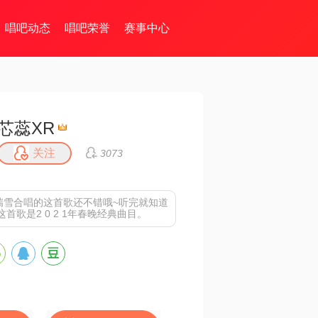
唱吧动态
唱吧荣誉
赛事中心
芯蕊XR
关注
3073
瑞雪合唱的这首歌还不错哦~听完就知道
首歌是2 0 2 1年春晚经典曲目。