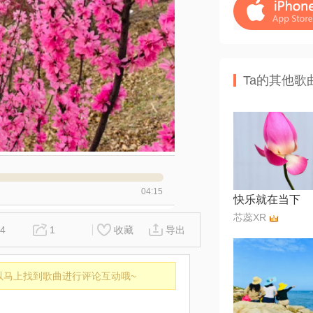
Ta的其他歌
04:15
快乐就在当下
芯蕊XR
4
1
收藏
导出
以马上找到歌曲进行评论互动哦~