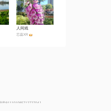
人间戏
芯蕊XR
91110108571272704J
 | 举报邮箱：fankui@changba.com
| 向12318举报