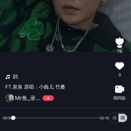
76
0
鹃
FT.泉泉 原唱：小曲儿 竹桑
Mr鱼_录音师
唱同款
00:00
03:16