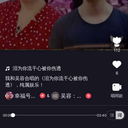
112
泪为你流干心被你伤透
6
我和吴容合唱的《泪为你流干心被你伤
透》，纯属娱乐！
幸福号渡轮
吴容：每周六发一歌🌹🌹
唱同款
&
00:00
03:40