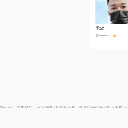
未还
默——丶
帮助中心
|
联系我们
|
加入唱吧
|
防诈骗专栏
|
商品防伪查询
|
营业执照：编号
P证110298
|
京ICP备11013291号-1
| 举报电话(24小时)：022-25782593
号
|
京公网安备11010502025063号
|
|