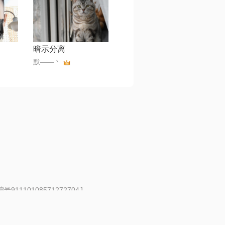
暗示分离
默——丶
91110108571272704J
 | 举报邮箱：fankui@changba.com
| 向12318举报
|
金盾网络纠纷调解中心