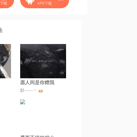
曲
愿人间是你赠我
默——丶