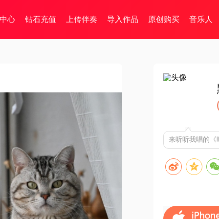
中心
钻石充值
上传伴奏
导入作品
原创购买
音乐人
来听听我唱的《