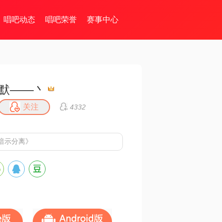
唱吧动态
唱吧荣誉
赛事中心
默——丶
关注
4332
暗示分离》