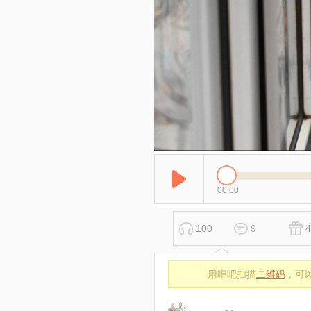
00:00
100
9
4
用唱吧扫描
二维码
，可