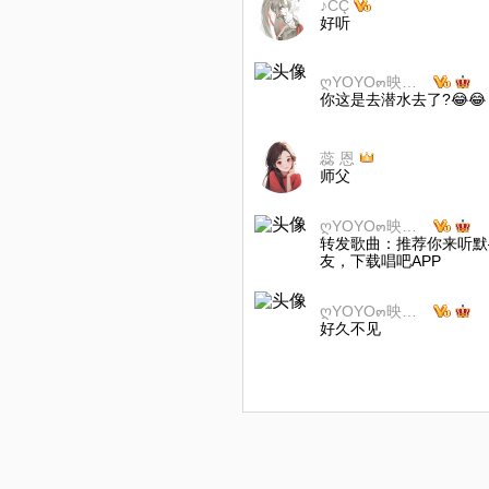
♪CÇ
好听
ღYOYO๓映儿𝔀.ღ
你这是去潜水去了?😂😂
蕊 恩
师父
ღYOYO๓映儿𝔀.ღ
转发歌曲：推荐你来听默
友，下载唱吧APP
ღYOYO๓映儿𝔀.ღ
好久不见