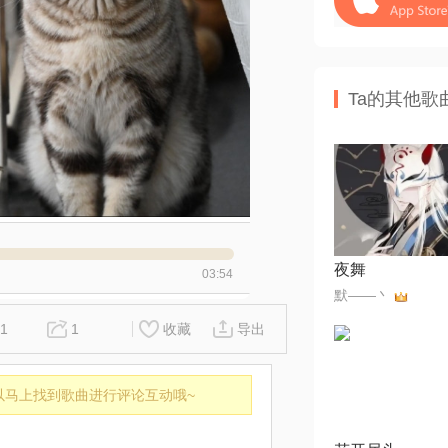
Ta的其他歌
夜舞
03:54
默——丶
1
1
收藏
导出
以马上找到歌曲进行评论互动哦~