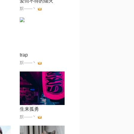
爱而不得的烟火
默——丶
trap
默——丶
生来孤勇
默——丶