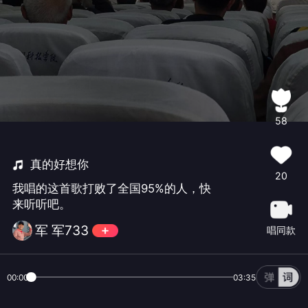
58
真的好想你
20
我唱的这首歌打败了全国95%的人，快
来听听吧。
军 军733
唱同款
00:00
03:35