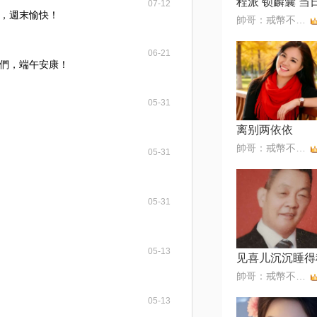
07-12
，週末愉快！
帥哥：戒幣不還，拒幣
06-21
們，端午安康！
05-31
离别两依依
帥哥：戒幣不還，拒幣
05-31
05-31
05-13
见喜儿沉沉睡得
帥哥：戒幣不還，拒幣
05-13