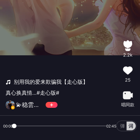
2.2k
25
别用我的爱来欺骗我【走心版】
真心换真情…#走心版#
💫稳雲心💫✨
唱同款
00:00
02:45