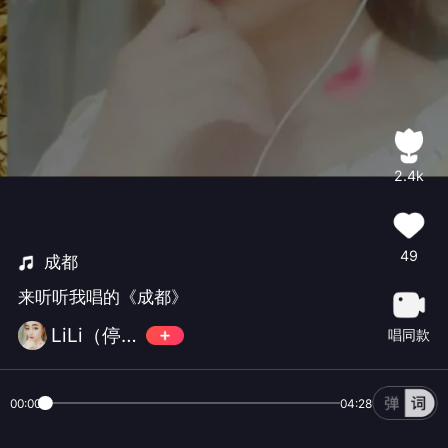
2.4k
49
成都
来听听我唱的《成都》
LiLi（停更）
唱同款
00:00
04:28