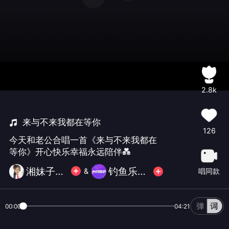
2.8k
来与不来我都在等你
126
今天和老公合唱一首《来与不来我都在
等你》开心快乐幸福永远陪伴💑
湘妹子圆圆旧歌不互动抱歉
钓鱼乐🐠不玩币
唱同款
&
00:00
04:21