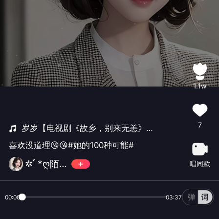
1.1w
7
岁岁【电视剧《故乡，别来无恙》重逢曲】
喜欢没道理😘😘#她的100种可能#
✲ﾟ*ღ陌.离ice
唱同款
00:00
03:37