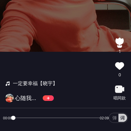
1
0
一定要幸福【晓宇】
心随我动萌萌
唱同款
00:00
02:09