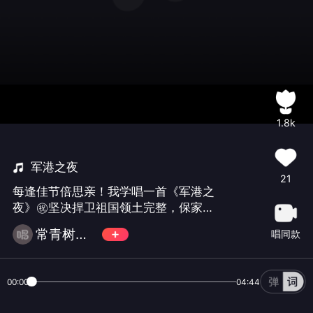
1.8k
军港之夜
21
每逢佳节倍思亲！我学唱一首《军港之
夜》㊗️坚决捍卫祖国领土完整，保家卫
国，人民的守护神的三军将士们，五一
常青树（不玩币微信）
唱同款
节快乐！㊗️支持我唱歌🎤的朋友们，五
一节快乐！平安一生，健康一生，快乐
一生！（绿色聆听，不破费）
00:00
04:44