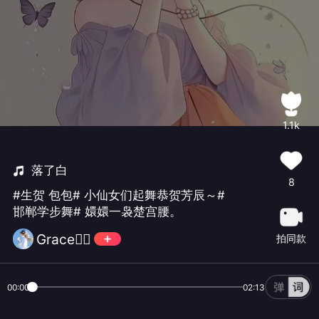
1.1k
落了白
8
#生贺 包包# 小仙女们起舞恭贺芳辰～#
邯郸学步舞# 嬛嬛一袅楚宫腰。
Grace🧜‍♀️
拍同款
00:00
02:13