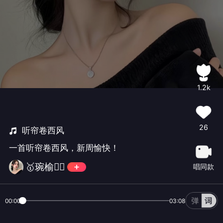
1.2k
26
听帘卷西风
一首听帘卷西风，新周愉快！
🥇琬榆🧚‍♀️
唱同款
00:00
03:08