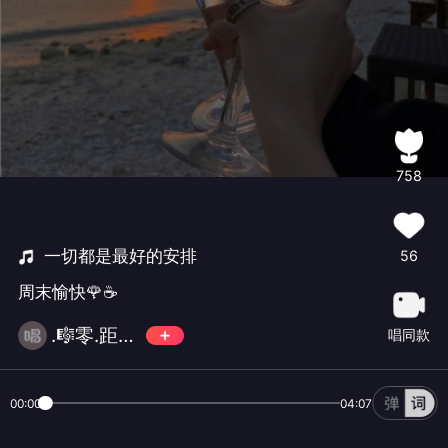
758
一切都是最好的安排
56
周末愉快🌹☕️
.🎼零.距离🎸
唱同款
00:00
04:07