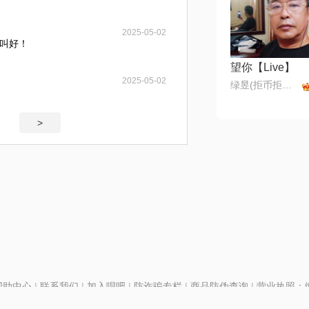
2025-05-02
叫好！
望你【Live】
2025-05-02
绿昱(拒币拒币拒币)
>
帮助中心
|
联系我们
|
加入唱吧
|
防诈骗专栏
|
商品防伪查询
|
营业执照：编号
P证110298
|
京ICP备11013291号-1
| 举报电话(24小时)：022-25782593