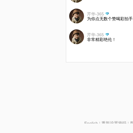
芹华-365
为你点无数个赞喝彩拍手
芹华-365
非常精彩绝伦！
English
|
重新设置密码
|
北京酷智科技有限公司 ©2024 changba.com |
京IC