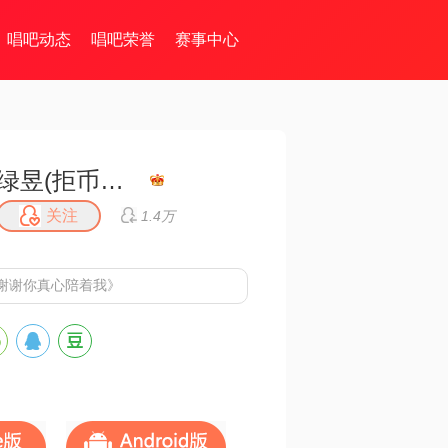
唱吧动态
唱吧荣誉
赛事中心
绿昱(拒币拒币拒币)
关注
1.4万
谢谢你真心陪着我》