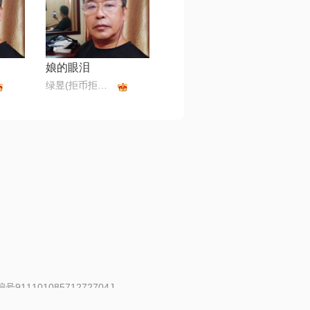
娘的眼泪
绿昱(拒币拒币拒币)
91110108571272704J
 | 举报邮箱：fankui@changba.com
| 向12318举报