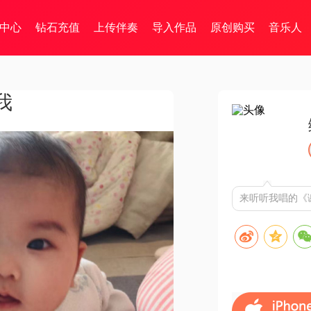
中心
钻石充值
上传伴奏
导入作品
原创购买
音乐人
我
来听听我唱的《