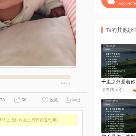
Ta的其他歌
千里之外爱着你
04:07
绿昱(拒币拒币拒币)
73
58
收藏
导出
以马上找到歌曲进行评论互动哦~