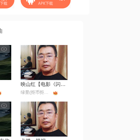
曲
映山红【电影《闪闪的红星》插曲】
绿昱(拒币拒币拒币)