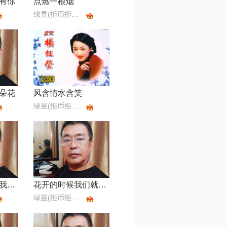
有你
点燃一根烟
绿昱(拒币拒币拒币)
朵花
风含情水含笑
绿昱(拒币拒币拒币)
今天是你的生日我的祖国
花开的时候我们就相遇
绿昱(拒币拒币拒币)