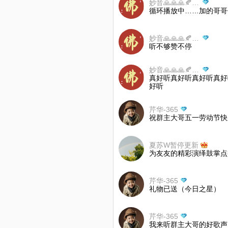
妙音🙏🙏🙏🍂🍂🍂
循环播放中……加的哥哥
妙音🙏🙏🙏🍂🍂🍂
听不够赞不停
妙音🙏🙏🙏🍂🍂🍂
真好听真好听真好听真好
好听
芹华-365
祝群主大哥五一劳动节快
夏苏W暂停更新
为友友的精彩演绎鼓掌点
芹华-365
礼物已送（今日之星）
芹华-365
我来听群主大哥的好歌声