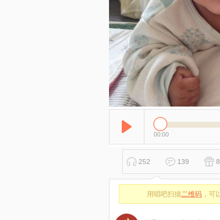
00:00
252
139
8
用唱吧扫描
二维码
，可