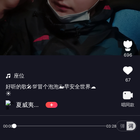
696
座位
67
好听的歌🎤💯冒个泡泡🐳早安全世界☁
☀
夏威夷🌴没有蟹🦀
唱同款
00:00
03:28