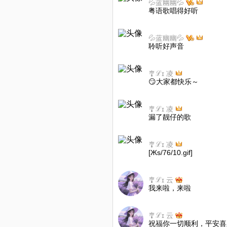
💦蓝幽幽💦
粤语歌唱得好听
💦蓝幽幽💦
聆听好声音
🎐ℒɪ 凌
😏大家都快乐～
🎐ℒɪ 凌
漏了靓仔的歌
🎐ℒɪ 凌
[Жs/76/10.gif]
🎐ℒɪ 云
我来啦，来啦
🎐ℒɪ 云
祝福你一切顺利，平安喜乐