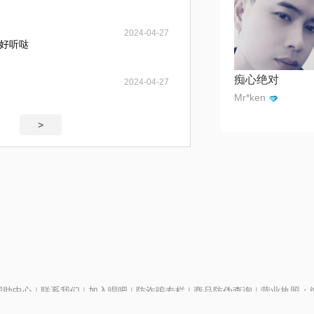
2024-04-27
好听哒
痴心绝对
2024-04-27
Mr*ken
>
帮助中心
|
联系我们
|
加入唱吧
|
防诈骗专栏
|
商品防伪查询
|
营业执照：编号
P证110298
|
京ICP备11013291号-1
| 举报电话(24小时)：022-25782593