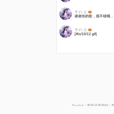
🎐ℒɪ 云
谢谢你的歌，很不错哦，
🎐ℒɪ 云
[Жs/10/12.gif]
English
|
重新设置密码
|
北京酷智科技有限公司 ©2024 changba.com |
京IC