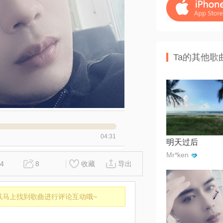
Ta的其他歌
04:31
明天过后
Mr*ken
4
8
收藏
导出
以马上找到歌曲进行评论互动哦~