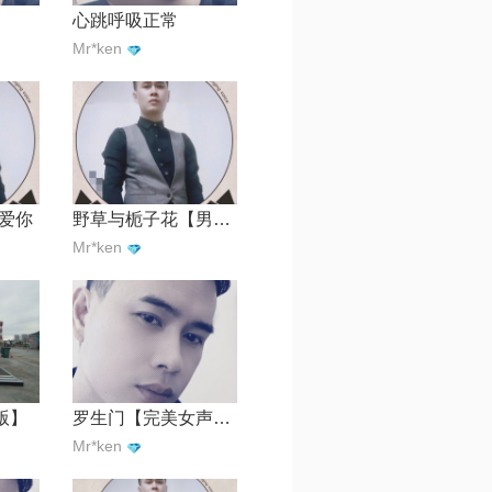
心跳呼吸正常
Mr*ken
爱你
野草与栀子花【男版】
Mr*ken
版】
罗生门【完美女声缺男】
Mr*ken