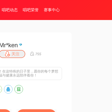
唱吧动态
唱吧荣誉
赛事中心
Mr*ken
关注
755
！在这特殊的日子里，愿你的每个梦想
福与健康永远陪伴着你！