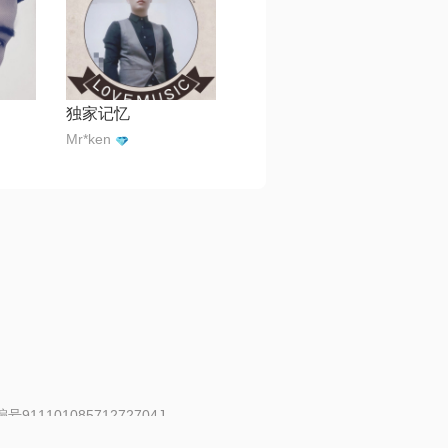
独家记忆
Mr*ken
91110108571272704J
 | 举报邮箱：fankui@changba.com
| 向12318举报