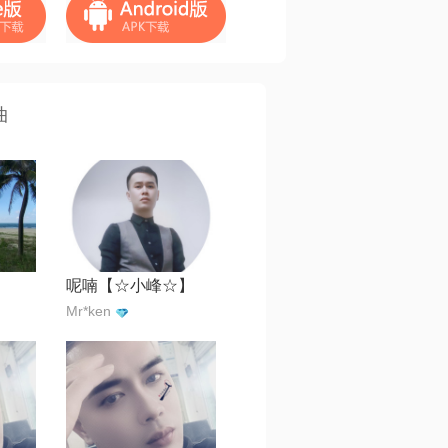
曲
呢喃【☆小峰☆】
Mr*ken