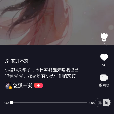
1.9k
花开不惑
56
小唱14周年了，今日本狐狸来唱吧也已
13载😂😂。感谢所有小伙伴们的支持陪
伴。#刘珂矣##小唱生日🎂快乐#
悠狐末凝
唱同款
00:00
03:08