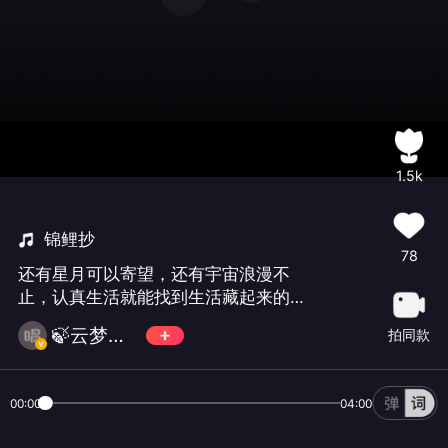
1.5k
锦鲤抄
78
还有星月可以寄望，还有宇宙浪漫不
止，认真生活就能找到生活藏起来的小
糖果。“一双冷眼看世人，满腔热血酬知
🍃云梦溪🍃
拍同款
己”，用我的大哑嗓为小马提前送上祝
福：生日快乐，心想事成🎂😁@小马达
人
00:00
04:00