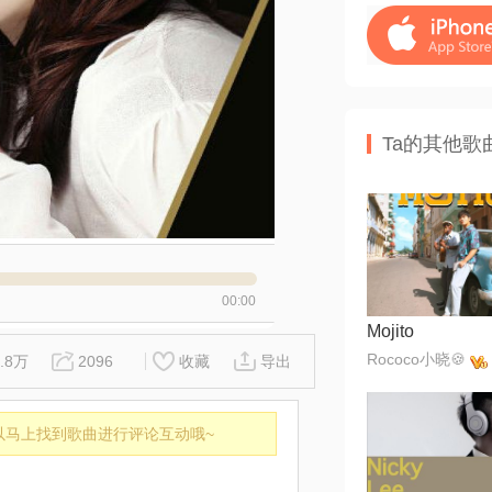
Ta的其他歌
00:00
Mojito
Rococo小晓🍪
1.8万
2096
收藏
导出
以马上找到歌曲进行评论互动哦~