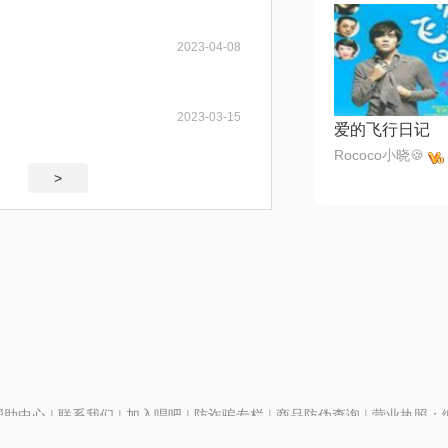
2023-04-08
2023-03-15
爱的飞行日记
Rococo小晓🍪
>
帮助中心
|
联系我们
|
加入唱吧
|
防诈骗专栏
|
商品防伪查询
|
营业执照：编号
P证110298
|
京ICP备11013291号-1
| 举报电话(24小时)：022-25782593