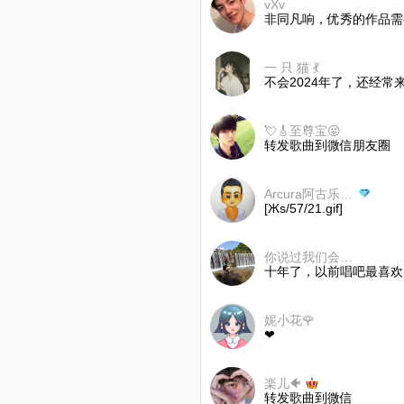
vXv
非同凡响，优秀的作品需
一 只 猫 💃
不会2024年了，还经常
💘🎸至尊宝😜
转发歌曲到微信朋友圈
Arcura阿古乐²⁰¹⁸¹²¹⁸
[Жs/57/21.gif]
你说过我们会永远在一起
十年了，以前唱吧最喜欢
妮小花🌹
❤
楽儿🐠
转发歌曲到微信