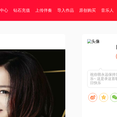
中心
钻石充值
上传伴奏
导入作品
原创购买
音乐人
祝你萌永远保持童
乐~ 这是录这首
日快乐