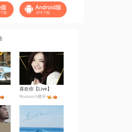
曲
喜欢你【Live】
Rococo小晓🍪