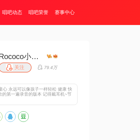
唱吧动态
唱吧荣誉
赛事中心
Rococo小晓🍪
关注
79.4万
心 永远可以像孩子一样轻松 健康 快
歌的第一遍录音的版本 记得戴耳机~节