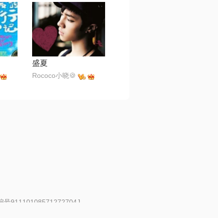
盛夏
Rococo小晓🍪
91110108571272704J
 | 举报邮箱：fankui@changba.com
| 向12318举报