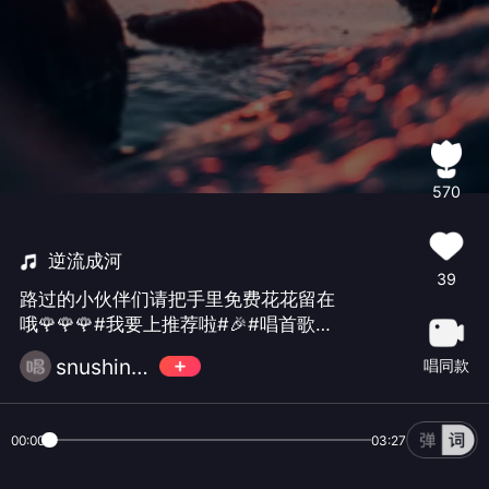
570
逆流成河
39
路过的小伙伴们请把手里免费花花留在
哦🌹🌹🌹#我要上推荐啦#🎉#唱首歌说
晚安#❤️❤️❤️☀️💓🌈
snushine🎶💥
唱同款
00:00
03:27