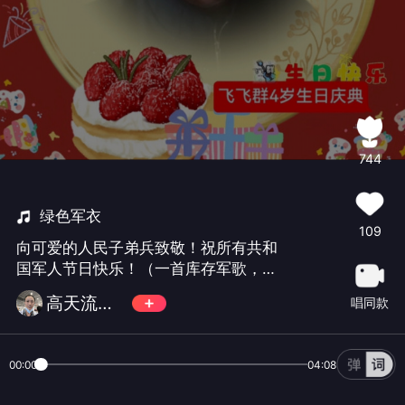
744
绿色军衣
109
向可爱的人民子弟兵致敬！祝所有共和
国军人节日快乐！（一首库存军歌，欢
迎朋友们绿色听歌，礼多不还啊！）
高天流云（9595）
唱同款
00:00
04:08