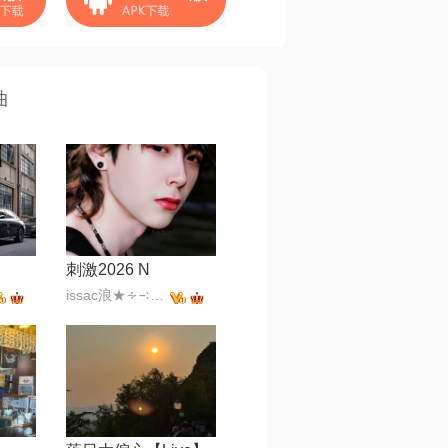
曲
刺激2026 N
issac浪★∻∹⋰⋰