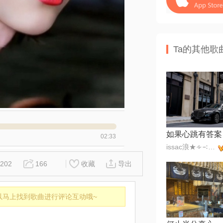
Ta的其他歌
如果心跳有答案
02:33
issac浪★∻∹⋰⋰
202
166
收藏
导出
以马上找到歌曲进行评论互动哦~