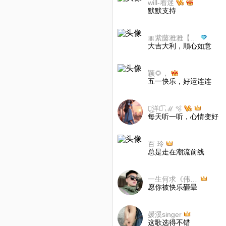
will-着迷
默默支持
🎀紫藤雅雅【小号】🎀
大吉大利，顺心如意
颖🌻，
五一快乐，好运连连
🫧͜洋溢͡ ℳ 🫧
每天听一听，心情变好
百 玲
总是走在潮流前线
一生何求《伟哥》
愿你被快乐砸晕
媛溪singer
这歌选得不错