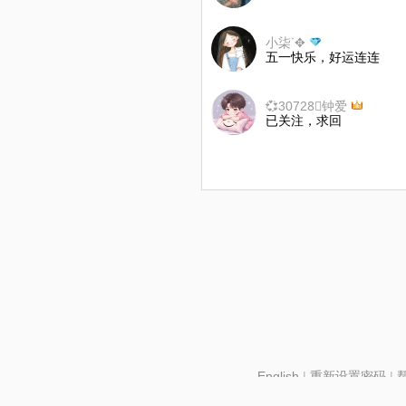
小柒ᐝ✥
五一快乐，好运连连
💞30728ꦿ钟爱
已关注，求回
English
|
重新设置密码
|
北京酷智科技有限公司 ©2024 changba.com |
京IC