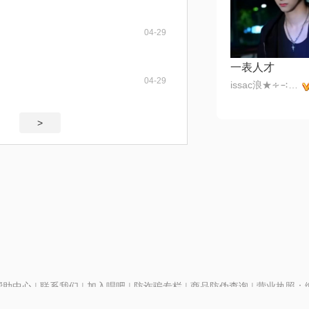
04-29
一表人才
04-29
issac浪★∻∹⋰⋰
>
帮助中心
|
联系我们
|
加入唱吧
|
防诈骗专栏
|
商品防伪查询
|
营业执照：编号
P证110298
|
京ICP备11013291号-1
| 举报电话(24小时)：022-25782593