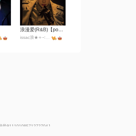
浪漫爱(R&B)【pop】
issac浪★∻∹⋰⋰
91110108571272704J
 | 举报邮箱：fankui@changba.com
| 向12318举报