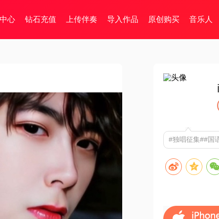
中心
钻石充值
上传伴奏
导入作品
原创购买
音乐人
#独唱征集##国