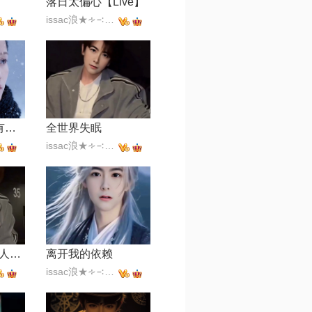
落日太偏心【Live】
issac浪★∻∹⋰⋰
爱极浓+如果天有情【華神音樂Live】
全世界失眠
issac浪★∻∹⋰⋰
这一生爱上什么人都不为过(咬住下唇)
离开我的依赖
issac浪★∻∹⋰⋰