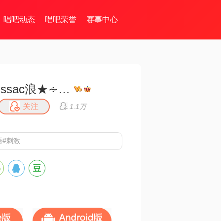
唱吧动态
唱吧荣誉
赛事中心
issac浪★∻∹⋰⋰
关注
1.1万
语#刺激