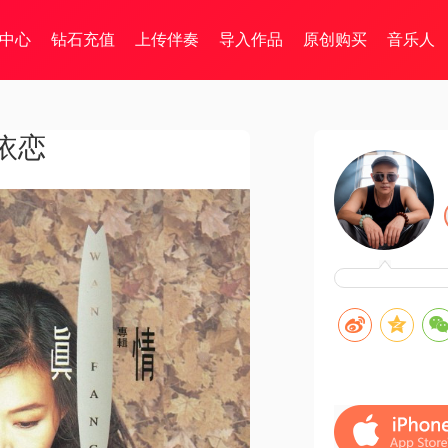
中心
钻石充值
上传伴奏
导入作品
原创购买
音乐人
依恋