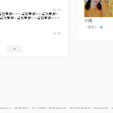
04-26
🍒贺💖🎁✨✨✨🍒彩💖🎁✨✨🍒为💖🎁✨
🍒为💖🎁✨🍒你💖🎁✨✨🍒鼓💖🎁✨✨✨
小雨
《夏帕》
04-26
>
帮助中心
|
联系我们
|
加入唱吧
|
防诈骗专栏
|
商品防伪查询
|
营业执照：编号