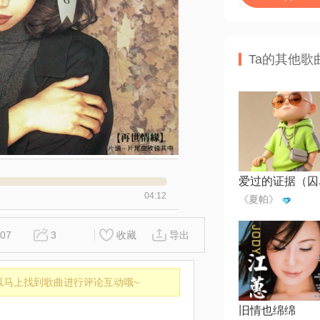
Ta的其他歌
04:12
《夏帕》
07
3
收藏
导出
以马上找到歌曲进行评论互动哦~
旧情也绵绵