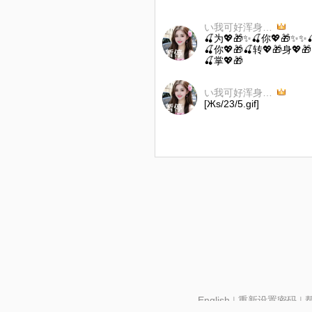
い我可好浑身都是骄傲
🍒为💖🎁✨🍒你💖🎁✨✨
🍒你💖🎁🍒转💖🎁身💖
🍒掌💖🎁
い我可好浑身都是骄傲
[Жs/23/5.gif]
English
|
重新设置密码
|