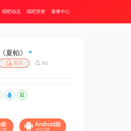
唱吧动态
唱吧荣誉
赛事中心
《夏帕》
关注
352