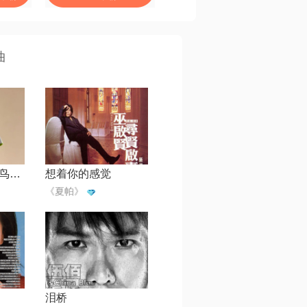
曲
爱过的证据（囚鸟）【风帅制作】
想着你的感觉
《夏帕》
泪桥