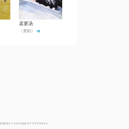
孟婆汤
《夏帕》
91110108571272704J