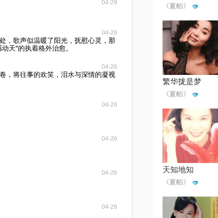
04-29
《夏帕》
04-26
处，歌声似温暖了阳光，抚慰心灵，那
感动天″的执着格外治愈。
04-26
卷，将往事的欢笑，泪水与深情的凝视
繁华拢是梦
《夏帕》
04-26
04-26
天知地知
04-26
《夏帕》
04-26