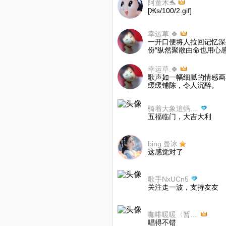
阿童木🐬
[Жs/100/2.gif]
幸运草.🍀
一开口便将人拉回记忆深
份″纵然聚散由命也用心
幸运草.🍀
歌声如一幅细腻的情感画
缓缓铺陈，令人沉醉。
骑着大象追蚂蚁の
五福临门，大吉大利
bing 曼冰
这感觉对了
歌手NxUCn5
关注走一波，支持友友
咖啡暖暖〈暂离〉
唱得不错