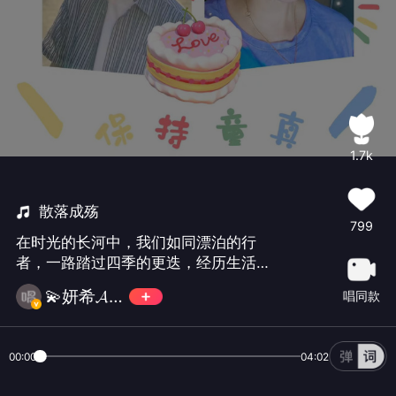
1.7k
散落成殇
799
在时光的长河中，我们如同漂泊的行
者，一路踏过四季的更迭，经历生活的
起起落落。那些曾经炽热的梦想、真挚
💫妍希𝓐𝓘𝓚 ✨
唱同款
的情感与珍贵的瞬间，如同繁星般璀
璨， 岁月如歌，散落成殇。那些曾经的
美好与疼痛，都将成为我们生命中最动
00:00
04:02
人的旋律。✨✨✨✨🌟✨✨✨✨