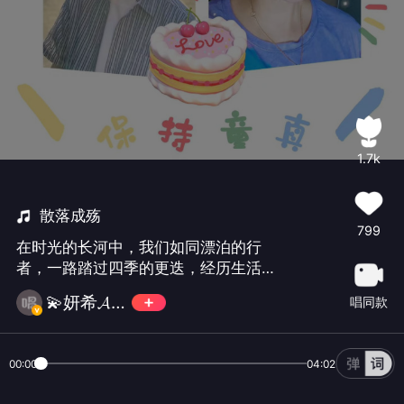
1.7k
散落成殇
799
在时光的长河中，我们如同漂泊的行
者，一路踏过四季的更迭，经历生活的
起起落落。那些曾经炽热的梦想、真挚
💫妍希𝓐𝓘𝓚 ✨
唱同款
的情感与珍贵的瞬间，如同繁星般璀
璨， 岁月如歌，散落成殇。那些曾经的
美好与疼痛，都将成为我们生命中最动
00:00
04:02
人的旋律。✨✨✨✨🌟✨✨✨✨