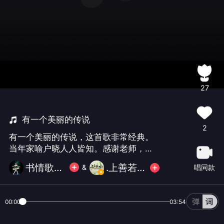
27
有一个美丽的传说
2
有一个美丽的传说，这首歌非常经典。
当年家喻户晓人人皆知。感谢老师，优
秀底板使我有这个机会与你唱这首名
书情歌畅🍀🍀拒群
.上善若水.w
唱同款
&
曲。合作愉快！
00:00
03:54