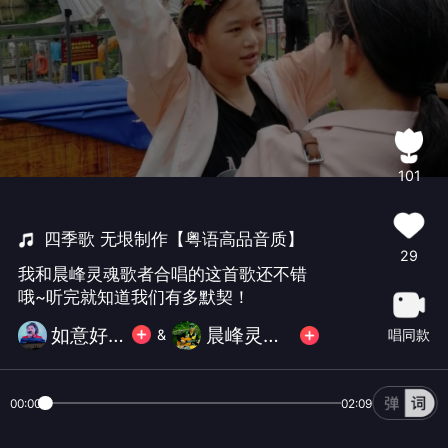
101
四季歌 无垠制作【粤语高品音质】
29
我和晨峰灵魂歌者合唱的这首歌还不错
哦~听完就知道我们有多默契！
如意好丽
晨峰灵魂歌者
唱同款
&
00:00
02:09