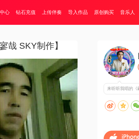
中心
钻石充值
上传伴奏
导入作品
原创购买
音乐人
寥哉 SKY制作】
来听听我唱的《翩