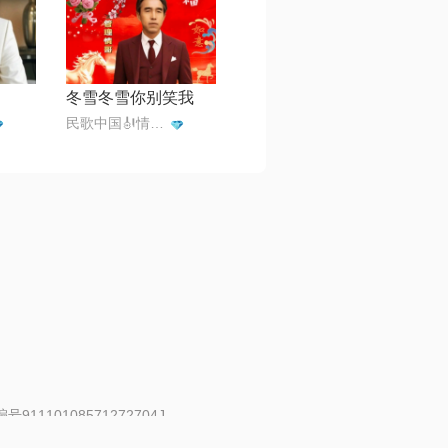
冬雪冬雪你别笑我
民歌中国🎻情歌王子一月一首
91110108571272704J
 | 举报邮箱：fankui@changba.com
| 向12318举报