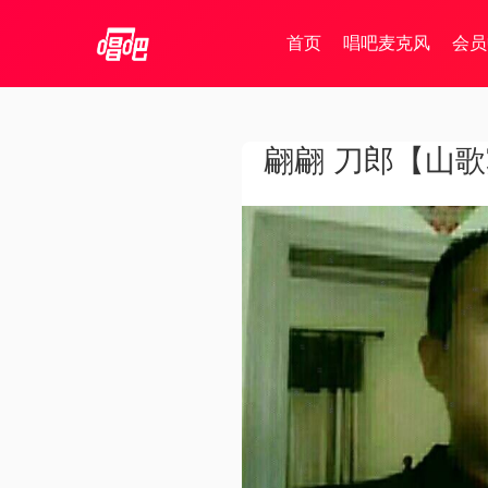
首页
唱吧麦克风
会员
翩翩 刀郎【山歌