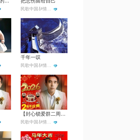
草原上升起不落的太阳
把悲伤留给自己
民歌中国🎻情歌王子一月一首
千年一叹
民歌中国🎻情歌王子一月一首
【封心锁爱群二周年庆典】
民歌中国🎻情歌王子一月一首