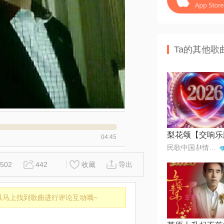
Ta的其他歌
梨花颂【交响乐
04:45
民歌中国🎻情歌王子一月一首
502
442
收藏
导出
以马上找到歌曲进行评论互动哦~