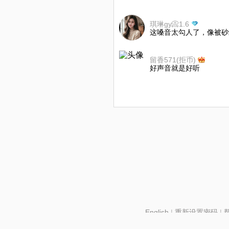
琪琳gy📀1.6
这嗓音太勾人了，像被砂
留香571(拒币)
好声音就是好听
English
|
重新设置密码
|
北京酷智科技有限公司 ©2024 changba.com |
京IC