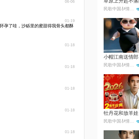
06-06
民歌中国🎻情歌王子一月一首
01-19
怀孕了哇，沙砾里的蜜甜得我骨头都酥
01-18
小帽江南送情郎
民歌中国🎻情歌王子一月一首
01-18
01-18
01-18
牡丹花和放羊娃
民歌中国🎻情歌王子一月一首
01-18