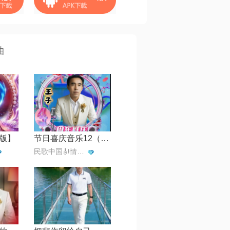
曲
版】
节日喜庆音乐12（咏恒星光主持伴奏）
民歌中国🎻情歌王子一月一首