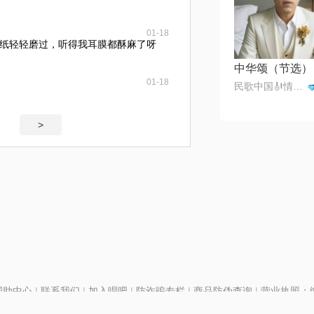
01-18
纸轻轻磨过，听得我耳膜都酥麻了呀
中华颂（节选）
01-18
民歌中国🎻情歌王子一月一首
>
帮助中心
|
联系我们
|
加入唱吧
|
防诈骗专栏
|
商品防伪查询
|
营业执照：编号
P证110298
|
京ICP备11013291号-1
| 举报电话(24小时)：022-25782593