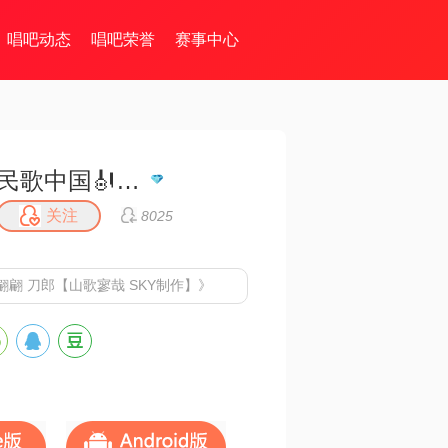
唱吧动态
唱吧荣誉
赛事中心
民歌中国🎻情歌王子一月一首
关注
8025
翩 刀郎【山歌寥哉 SKY制作】》