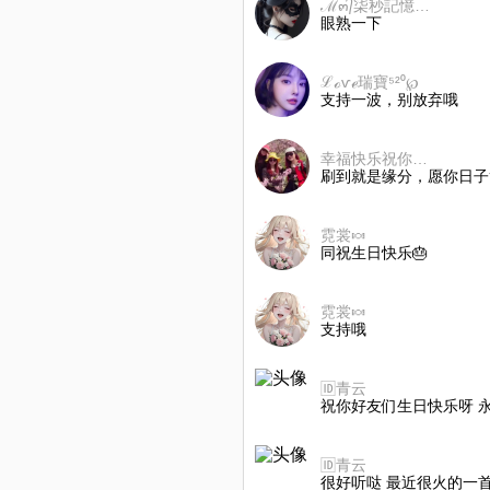
ℳ๓᭄柒秒記憶♡. ✨
眼熟一下
ℒℴѵℯ瑞寶⁵²⁰℘
支持一波，别放弃哦
幸福快乐祝你平安
刷到就是缘分，愿你日子
霓裳🍬
同祝生日快乐🎂
霓裳🍬
支持哦
🆔青云
祝你好友们生日快乐呀 
🆔青云
很好听哒 最近很火的一