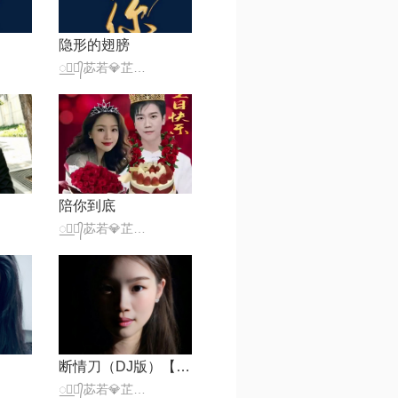
隐形的翅膀
꯭☪꯭᭄苾若💎芷萱ꦿ້໊★·°
陪你到底
꯭☪꯭᭄苾若💎芷萱ꦿ້໊★·°
断情刀（DJ版）【大大大带鱼制作】
꯭☪꯭᭄苾若💎芷萱ꦿ້໊★·°