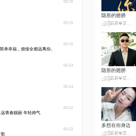
03-15
隐形的翅膀
03-15
꯭☪꯭᭄苾若💎芷萱ꦿ້໊★·°
03-15
简单幸福，烦恼全都远离你。
03-13
隐形的翅膀
꯭☪꯭᭄苾若💎芷萱ꦿ້໊★·°
03-13
03-12
永远青春靓丽 年轻帅气
多想在你身边
03-12
꯭☪꯭᭄苾若💎芷萱ꦿ້໊★·°
首歌