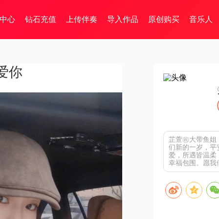
中心
钻石充值
上传伴奏
导入作品
原创购买
音乐人
爱你
芷萱㊗️大带鱼
们新的一岁，平
爱，所遇皆温柔
幸福包围。愿我