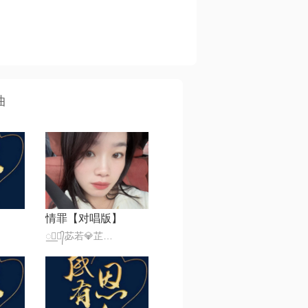
曲
情罪【对唱版】
꯭☪꯭᭄苾若💎芷萱ꦿ້໊★·°