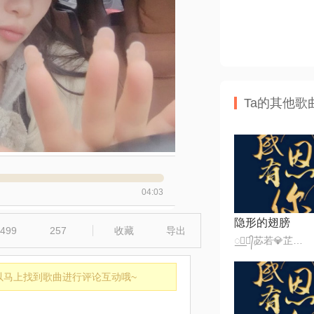
Ta的其他歌
04:03
隐形的翅膀
499
257
收藏
导出
꯭☪꯭᭄苾若💎芷萱ꦿ້໊★·°
以马上找到歌曲进行评论互动哦~