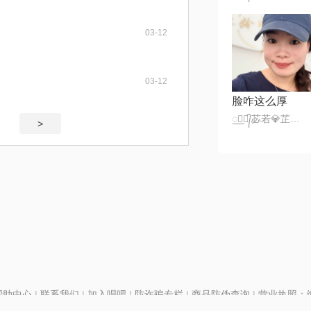
03-12
03-12
脸咋这么厚
꯭☪꯭᭄苾若💎芷萱ꦿ້໊★·°
>
帮助中心
|
联系我们
|
加入唱吧
|
防诈骗专栏
|
商品防伪查询
|
营业执照：编号
P证110298
|
京ICP备11013291号-1
| 举报电话(24小时)：022-25782593