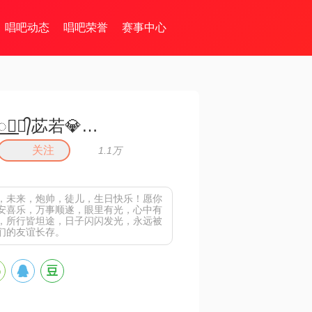
唱吧动态
唱吧荣誉
赛事中心
꯭☪꯭᭄苾若💎芷萱ꦿ້໊★·°
关注
1.1万
姐，未来，炮帅，徒儿，生日快乐！愿你
安喜乐，万事顺遂，眼里有光，心中有
，所行皆坦途，日子闪闪发光，永远被
们的友谊长存。