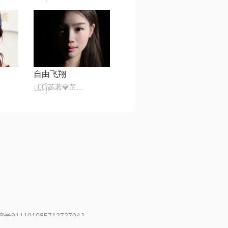
自由飞翔
꯭☪꯭᭄苾若💎芷萱ꦿ້໊★·°
91110108571272704J
 | 举报邮箱：fankui@changba.com
| 向12318举报