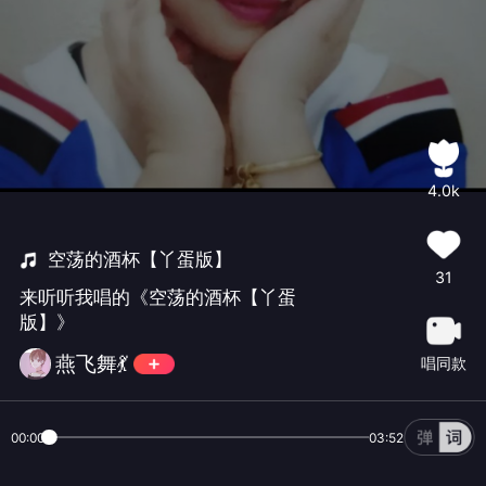
4.0k
空荡的酒杯【丫蛋版】
31
来听听我唱的《空荡的酒杯【丫蛋
版】》
燕飞舞💃
唱同款
00:00
03:52