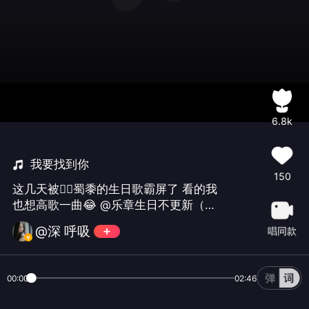
6.8k
我要找到你
150
这几天被👮‍♀️蜀黍的生日歌霸屏了 看的我
也想高歌一曲😂 @乐章生日不更新（感
谢祝福🙏）生日快乐🎂愿你所愿皆如意
@深 呼吸
唱同款
事事皆称心🌹也祝嫂子早日康复 永远的
健康平安❤️
00:00
02:46