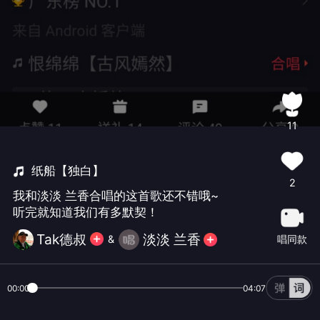
11
纸船【独白】
2
我和淡淡 兰香合唱的这首歌还不错哦~
听完就知道我们有多默契！
Tak德叔
淡淡 兰香
唱同款
&
00:00
04:07