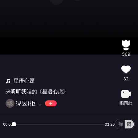
569
32
星语心愿
来听听我唱的《星语心愿》
绿昱(拒币拒币拒币)
唱同款
00:00
03:20