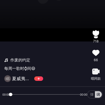
718
作废的约定
66
每周一歌时⌚间😄
夏威夷🌴没有蟹🦀
唱同款
00:00
00:00