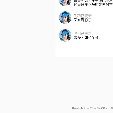
最美的愿望🌹是彼此健康
约美好🌹不负时光🌹保
飞羽已更新
又来看你了
飞羽已更新
亲爱的姐姐午好
English
|
重新设置密码
|