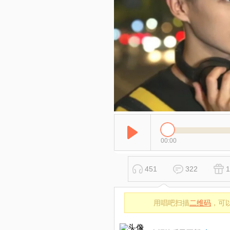
00:00
451
322
1
用唱吧扫描
二维码
，可