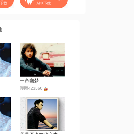
曲
一帘幽梦
顾顾423560