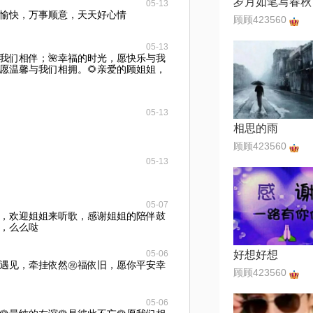
岁月如笔写春秋
05-13
愉快，万事顺意，天天好心情
顾顾423560
05-13
与我们相伴；🌺幸福的时光，愿快乐与我
，愿温馨与我们相拥。🌻亲爱的顾姐姐，
05-13
相思的雨
顾顾423560
05-13
05-07
，欢迎姐姐来听歌，感谢姐姐的陪伴鼓
，么么哒
05-06
好想好想
遇见，牵挂依然㊗️福依旧，愿你平安幸
顾顾423560
05-06