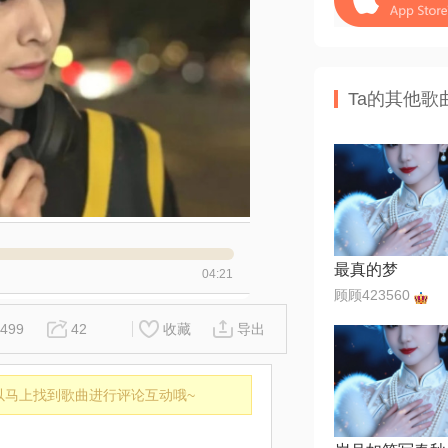
Ta的其他歌
最真的梦
04:21
顾顾423560
499
42
收藏
导出
以马上找到歌曲进行评论互动哦~