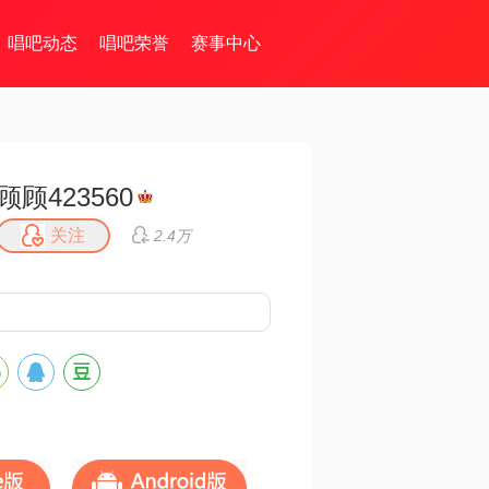
唱吧动态
唱吧荣誉
赛事中心
顾顾423560
关注
2.4万