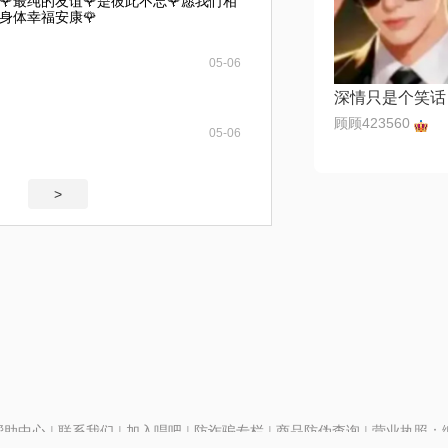
🌹最纯的友谊🌹是彼此不忘🌹愿我们相
重身体幸福安康🌹
05-06
深情只是个笑话
顾顾423560
05-06
>
帮助中心
|
联系我们
|
加入唱吧
|
防诈骗专栏
|
商品防伪查询
|
营业执照：编号