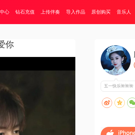
中心
钻石充值
上传伴奏
导入作品
原创购买
音乐人
爱你
五一快乐🌺🌺🌺